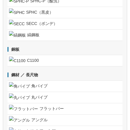
SPHC-P（酸洗）
SPHC（黒皮）
SECC（ボンデ）
縞鋼板
銅板
C1100
鋼材 ／ 長尺物
角パイプ
丸パイプ
フラットバー
アングル