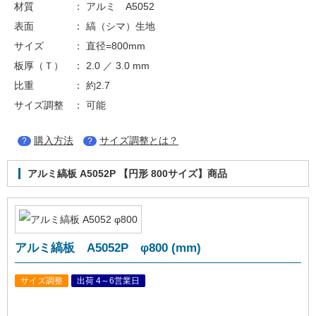
材質 ： アルミ A5052
表面 ： 縞（シマ）生地
サイズ ： 直径=800mm
板厚（Ｔ） ： 2.0 ／ 3.0 mm
比重 ： 約2.7
サイズ調整 ： 可能
購入方法
サイズ調整とは？
?
?
アルミ縞板 A5052P 【円形 800サイズ】商品
アルミ縞板 A5052P φ800 (mm)
サイズ調整
出荷 4～6営業日