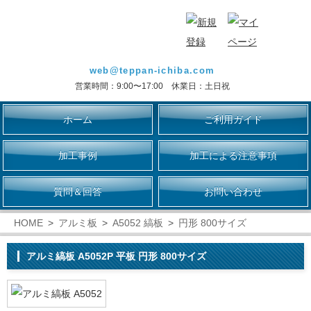
web@teppan-ichiba.com
営業時間：9:00〜17:00 休業日：土日祝
ホーム
ご利用ガイド
加工事例
加工による注意事項
質問＆回答
お問い合わせ
HOME
アルミ板
A5052 縞板
円形 800サイズ
アルミ縞板 A5052P 平板 円形 800サイズ