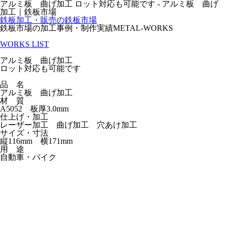
アルミ板 曲げ加工 ロット対応も可能です - アルミ板 曲げ
加工｜鉄板市場
鉄板加工・販売の
鉄板市場
鉄板市場の加工事例・制作実績
METAL
-
WORKS
WORKS LIST
アルミ板 曲げ加工
ロット対応も可能です
品 名
アルミ板 曲げ加工
材 質
A5052 板厚3.0mm
仕上げ・加工
レーザー加工 曲げ加工 穴あけ加工
サイズ・寸法
縦116mm 横171mm
用 途
自動車・バイク