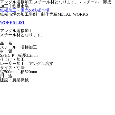
アングル溶接加工 スチール材となります。 - スチール 溶接
加工｜鉄板市場
鉄板加工・販売の
鉄板市場
鉄板市場の加工事例・制作実績
METAL
-
WORKS
WORKS LIST
アングル溶接加工
スチール材となります。
品 名
スチール 溶接加工
材 質
SPHC-P 板厚3.2mm
仕上げ・加工
レーザー加工 アングル溶接
サイズ・寸法
縦500mm 横520mm
用 途
建設・農業機械