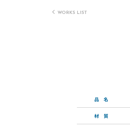
バーベキューグリル部品 ステンレス曲げ加工 -
WORKS LIST
品 名
材 質