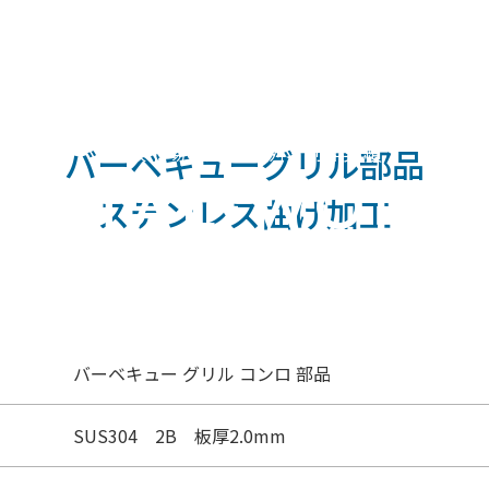
 バーベキュー グリル コンロ 部品｜鉄板市場
鉄板市場の加工事例・制作実績
バーベキューグリル部品
-
METAL
WORK
ステンレス曲げ加工
バーベキュー グリル コンロ 部品
SUS304 2B 板厚2.0mm