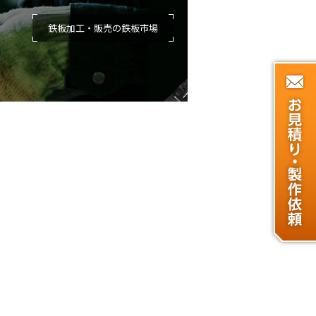
鉄板加工・販売の
鉄板市場
S