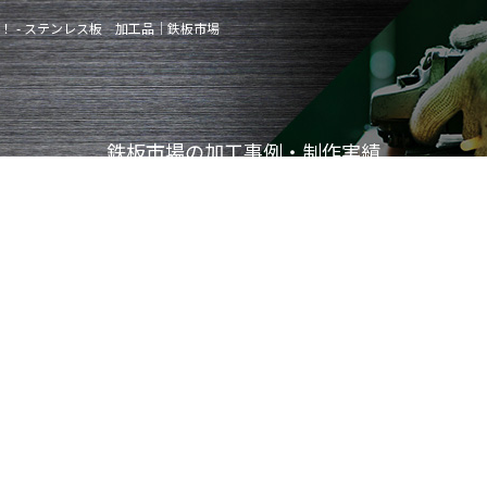
！ - ステンレス板 加工品｜鉄板市場
鉄板市場の加工事例・制作実績
-
METAL
WORK