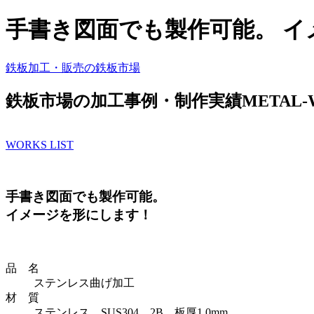
手書き図面でも製作可能。 イ
鉄板加工・販売の
鉄板市場
鉄板市場の加工事例・制作実績
METAL
-
WORKS LIST
手書き図面でも製作可能。
イメージを形にします！
品 名
ステンレス曲げ加工
材 質
ステンレス SUS304 2B 板厚1.0mm